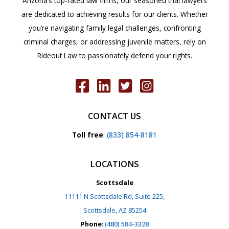
Arizona’s top-rated law firms, our seasoned trial lawyers
are dedicated to achieving results for our clients. Whether
you’re navigating family legal challenges, confronting
criminal charges, or addressing juvenile matters, rely on
Rideout Law to passionately defend your rights.
CONTACT US
Toll free
:
(833) 854-8181
LOCATIONS
Scottsdale
11111 N Scottsdale Rd, Suite 225,
Scottsdale, AZ 85254
Phone
:
(480) 584-3328