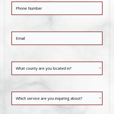
Phone
(Obligatorio)
Email
(Obligatorio)
What
county
are
Which
you
service
located